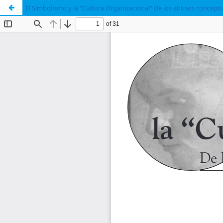
El Simbolismo y la “Cultura Organizacional” De los abusos conceptu