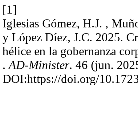
[1]
Iglesias Gómez, H.J. , Muño
y López Díez, J.C. 2025. Cri
hélice en la gobernanza co
.
AD-Minister
. 46 (jun. 202
DOI:https://doi.org/10.172