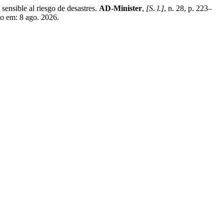
sensible al riesgo de desastres.
AD-Minister
,
[S. l.]
, n. 28, p. 223–
so em: 8 ago. 2026.