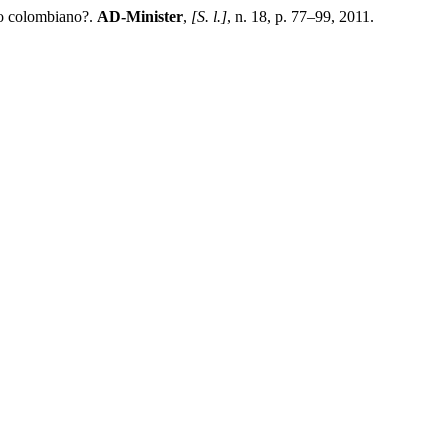
o colombiano?.
AD-Minister
,
[S. l.]
, n. 18, p. 77–99, 2011.