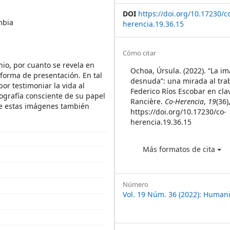
DOI
https://doi.org/10.17230/c
mbia
herencia.19.36.15
Article
Cómo citar
o, por cuanto se revela en
Details
Ochoa, Úrsula. (2022). “La i
 forma de presentación. En tal
desnuda”: una mirada al tra
por testimoniar la vida al
Federico Ríos Escobar en cla
tografía consciente de su papel
Rancière.
Co-Herencia
,
19
(36)
ue estas imágenes también
https://doi.org/10.17230/co-
herencia.19.36.15
Más formatos de cita
Número
Vol. 19 Núm. 36 (2022): Human