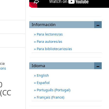
Información
Para lectores/as
Para autores/as
Para bibliotecarios/as
cia
Idioma
mons
English
0
Español
(CC
Português (Portugal)
Français (France)