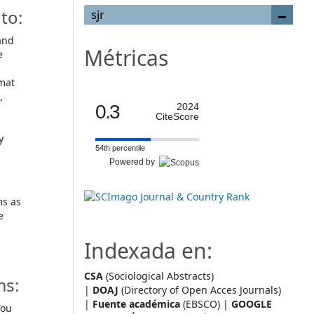
to:
sjr
and
Métricas
e
mat
,
0.3
2024
CiteScore
y
54th percentile
Powered by
ms as
e
Indexada en:
CSA
(Sociological Abstracts)
ms:
|
DOAJ
(Directory of Open Acces Journals)
|
Fuente académica
(EBSCO) |
GOOGLE
ou