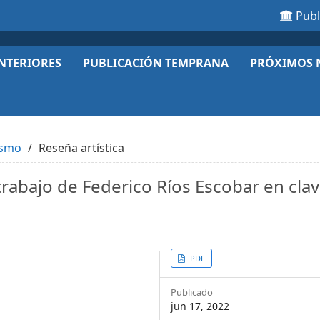
Pub
NTERIORES
PUBLICACIÓN TEMPRANA
PRÓXIMOS 
ismo
Reseña artística
rabajo de Federico Ríos Escobar en cla
Article
PDF
Sidebar
Publicado
jun 17, 2022