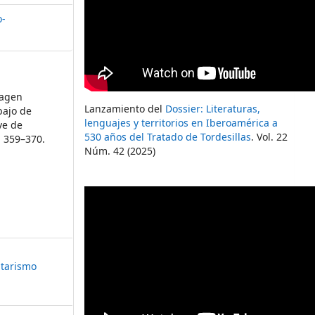
o-
magen
Lanzamiento del
Dossier: Literaturas,
bajo de
lenguajes y territorios en Iberoamérica a
ve de
530 años del Tratado de Tordesillas
. Vol. 22
, 359–370.
Núm. 42 (2025)
itarismo