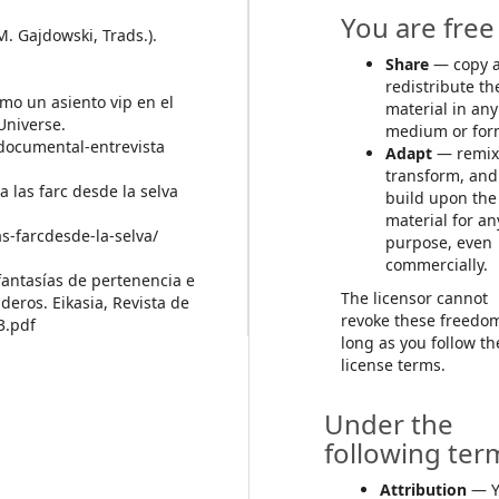
You are free 
M. Gajdowski, Trads.).
Share
— copy 
redistribute th
omo un asiento vip en el
material in any
Universe.
medium or for
-documental-entrevista
Adapt
— remix
transform, and
a las farc desde la selva
build upon the
material for an
s-farcdesde-la-selva/
purpose, even
commercially.
 fantasías de pertenencia e
The licensor cannot
deros. Eikasia, Revista de
revoke these freedo
3.pdf
long as you follow th
license terms.
Under the
following ter
Attribution
— Y