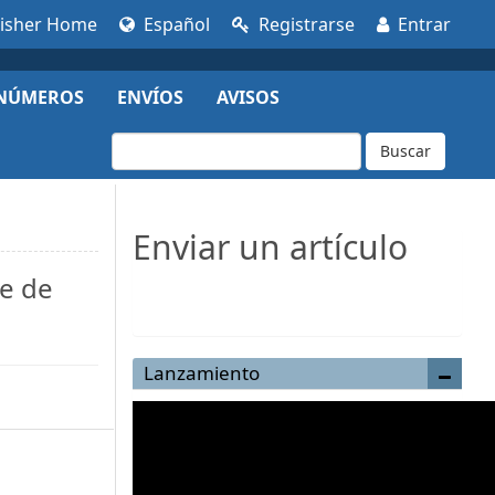
lisher Home
Español
Registrarse
Entrar
NÚMEROS
ENVÍOS
AVISOS
Buscar
Enviar un artículo
ve de
Enviar un artículo
Lanzamiento