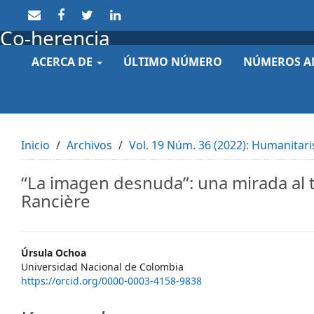
Quick
jump
Co-herencia
to
page
ACERCA DE
ÚLTIMO NÚMERO
NÚMEROS A
content
Main
Navigation
Main
Content
Sidebar
Inicio
Archivos
Vol. 19 Núm. 36 (2022): Humanitar
“La imagen desnuda”: una mirada al t
Rancière
Main
Úrsula Ochoa
Universidad Nacional de Colombia
Article
https://orcid.org/0000-0003-4158-9838
Content