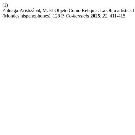
(1)
Zuluaga-Aristizábal, M. El Objeto Como Reliquia. La Obra artística 
(Mondes hispanophones), 128 P.
Co-herencia
2025
,
22
, 411-415.