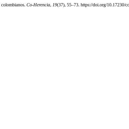
es colombianos.
Co-Herencia
,
19
(37), 55–73. https://doi.org/10.17230/c