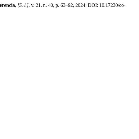
erencia
,
[S. l.]
, v. 21, n. 40, p. 63–92, 2024. DOI: 10.17230/co-