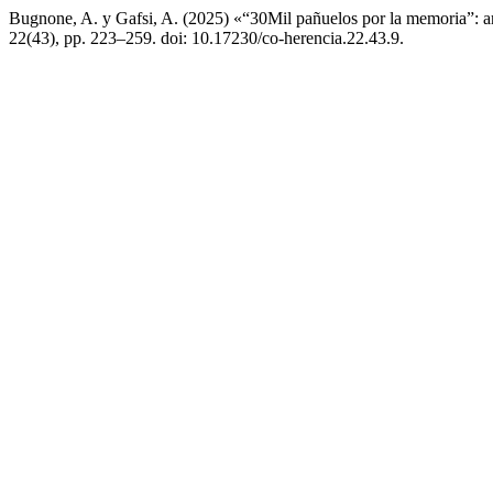
Bugnone, A. y Gafsi, A. (2025) «“30Mil pañuelos por la memoria”: arte
22(43), pp. 223–259. doi: 10.17230/co-herencia.22.43.9.