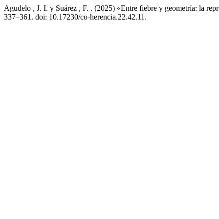
Agudelo , J. I. y Suárez , F. . (2025) «Entre fiebre y geometría: la r
337–361. doi: 10.17230/co-herencia.22.42.11.