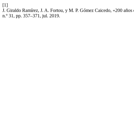
[1]
J. Giraldo Ramírez, J. A. Fortou, y M. P. Gómez Caicedo, «200 años 
n.º 31, pp. 357–371, jul. 2019.