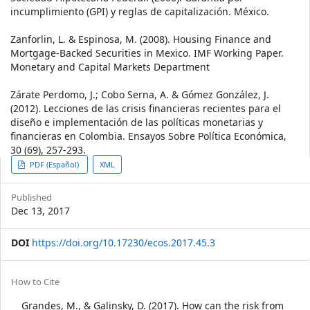
incumplimiento (GPI) y reglas de capitalización. México.
Zanforlin, L. & Espinosa, M. (2008). Housing Finance and
Mortgage-Backed Securities in Mexico. IMF Working Paper.
Monetary and Capital Markets Department
Zárate Perdomo, J.; Cobo Serna, A. & Gómez González, J.
(2012). Lecciones de las crisis financieras recientes para el
diseño e implementación de las políticas monetarias y
financieras en Colombia. Ensayos Sobre Política Económica,
30 (69), 257-293.
Article
PDF (Español)
XML
Sidebar
Published
Dec 13, 2017
DOI
https://doi.org/10.17230/ecos.2017.45.3
Article
How to Cite
Details
Grandes, M., & Galinsky, D. (2017). How can the risk from