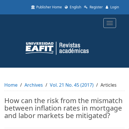
Quick
Publisher Home
English
Register
Login
jump
to
page
Toggle
content
navigatio
Main
Navigation
Main
Content
Sidebar
Home
Archives
Vol. 21 No. 45 (2017)
Articles
How can the risk from the mismatch
between inflation rates in mortgage
and labor markets be mitigated?