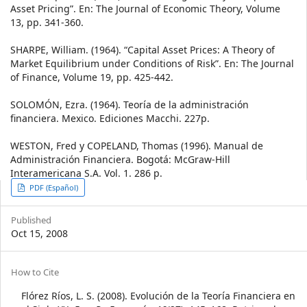
Asset Pricing”. En: The Journal of Economic Theory, Volume
13, pp. 341-360.
SHARPE, William. (1964). “Capital Asset Prices: A Theory of
Market Equilibrium under Conditions of Risk”. En: The Journal
of Finance, Volume 19, pp. 425-442.
SOLOMÓN, Ezra. (1964). Teoría de la administración
financiera. Mexico. Ediciones Macchi. 227p.
WESTON, Fred y COPELAND, Thomas (1996). Manual de
Administración Financiera. Bogotá: McGraw-Hill
Interamericana S.A. Vol. 1. 286 p.
Article
PDF (Español)
Sidebar
Published
Oct 15, 2008
Article
How to Cite
Details
Flórez Ríos, L. S. (2008). Evolución de la Teoría Financiera en