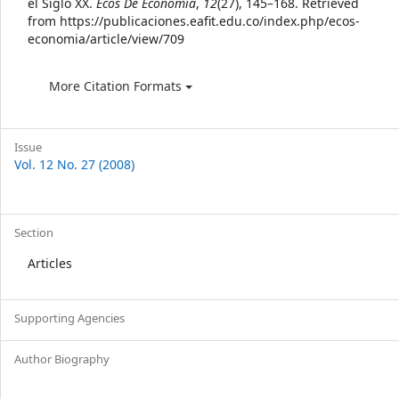
el Siglo XX.
Ecos De Economía
,
12
(27), 145–168. Retrieved
from https://publicaciones.eafit.edu.co/index.php/ecos-
economia/article/view/709
More Citation Formats
Issue
Vol. 12 No. 27 (2008)
Section
Articles
Supporting Agencies
Author Biography