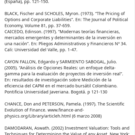
(España), pp. 121-150.
BLACK, Fischer and SCHOLES, Myron. (1973). “The Pricing of
Options and Corporate Liabilities”. En: The Journal of Political
Economy, Volume 81, pp. 37-659.
CAICEDO, Edinson. (1997). “Modernas teorías financieras,
mercados emergentes y determinantes de la inversión en
una nación”. En: Pliegos Administrativos y Financieros Nº 34.
Cali: Universidad del Valle, pp. 1-47.
CAYON FALLON, Edgardo y SARMIENTO SABOGAL, Julio.
(2005). “Análisis de Opciones Reales: un enfoque delta-
gamma para la evaluación de proyectos de inversión real”.
En: resultados de investigación sobre Medición de la
eficiencia del CAPM en el mercado bursátil Colombiano.
Pontificia Universidad Javeriana. Bogotá. p 121-130
CHANCE, Don and PETERSON, Pamela. (1997). The Scientific
Evolution of Finance. www.finance-and-
physics.org/Library/articleh.html (6 marzo 2008)
DAMODARAN, Aswath. (2002) Investment Valuation: Tools and
Techniques for Determining the Value of any Asset. New York: