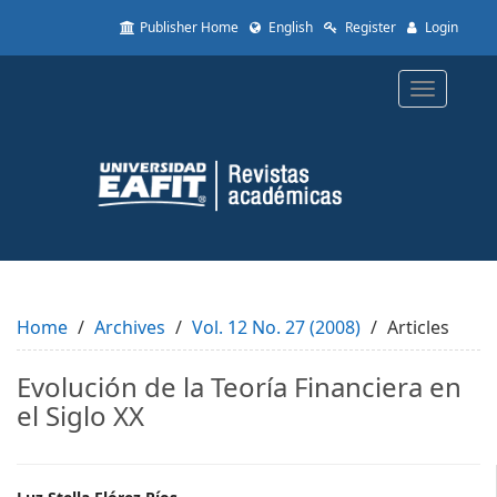
Quick
Publisher Home
English
Register
Login
jump
to
page
Toggle
content
navigatio
Main
Navigation
Main
Content
Sidebar
Home
Archives
Vol. 12 No. 27 (2008)
Articles
Evolución de la Teoría Financiera en
el Siglo XX