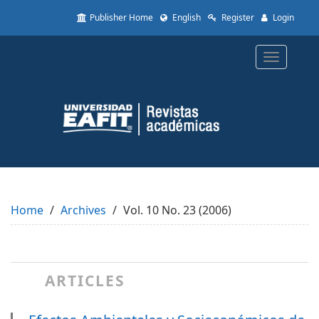
Quick
Publisher Home
English
Register
Login
jump
to
page
Toggle
content
navigatio
Main
Navigation
Main
Content
Sidebar
Home
Archives
Vol. 10 No. 23 (2006)
ARTICLES