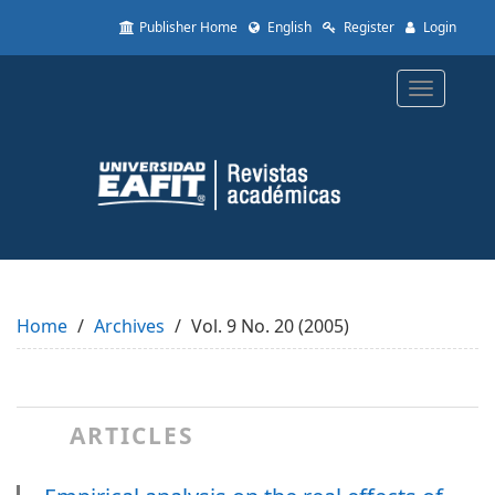
Quick
Publisher Home
English
Register
Login
jump
to
page
Toggle
content
navigatio
Main
Navigation
Main
Content
Sidebar
Home
Archives
Vol. 9 No. 20 (2005)
ARTICLES