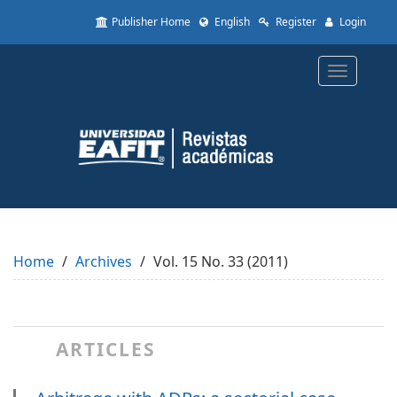
Quick
Publisher Home
English
Register
Login
jump
to
page
Toggle
content
navigatio
Main
Navigation
Main
Content
Sidebar
Home
Archives
Vol. 15 No. 33 (2011)
ARTICLES