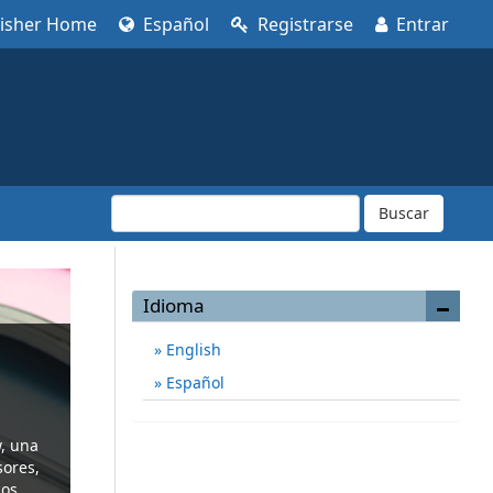
lisher Home
Español
Registrarse
Entrar
Buscar
Idioma
English
Español
w, una
sores,
os,