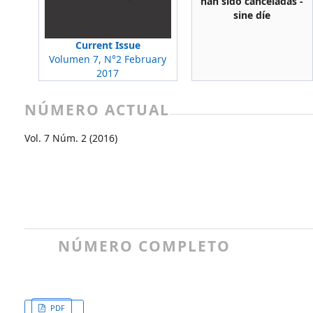
han sido canceladas -
sine díe
Current Issue
Volumen 7, N°2 February
2017
NÚMERO ACTUAL
Vol. 7 Núm. 2 (2016)
NÚMERO COMPLETO
PDF