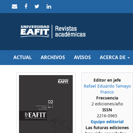
Quick
jump
to
page
content
Main
Navigation
Main
Content
Sidebar
ACTUAL
ARCHIVOS
AVISOS
ACERCA DE
Editor en jefe
Rafael Eduardo Tamayo
Franco
Frecuencia
2 ediciones/año
ISSN
2216-0965
Equipo editorial
Las futuras ediciones