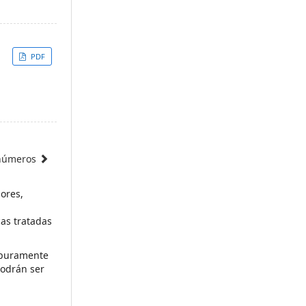
PDF
 números
sores,
cas tratadas
s puramente
podrán ser