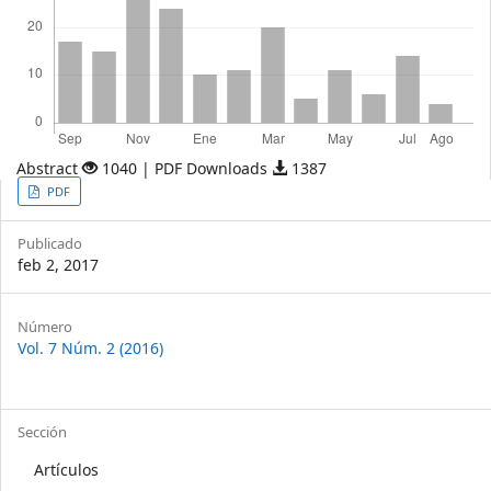
Abstract
1040 | PDF Downloads
1387
Article
PDF
Sidebar
Publicado
feb 2, 2017
Article
Número
Vol. 7 Núm. 2 (2016)
Details
Sección
Artículos