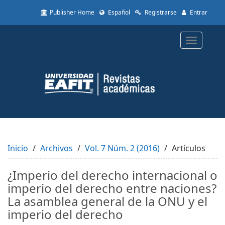
Quick
Publisher Home
Español
Registrarse
Entrar
jump
to
page
Toggle
content
navigatio
Main
Navigation
Main
Content
Sidebar
Inicio
Archivos
Vol. 7 Núm. 2 (2016)
Artículos
¿Imperio del derecho internacional o
imperio del derecho entre naciones?
La asamblea general de la ONU y el
imperio del derecho