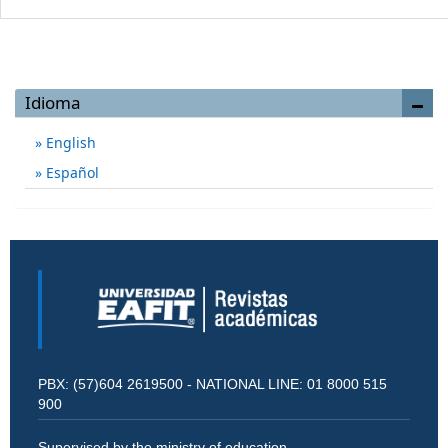
Idioma
English
Español
PBX: (57)604 2619500 - NATIONAL LINE: 01 8000 515
900
Supervised by the ministry of education