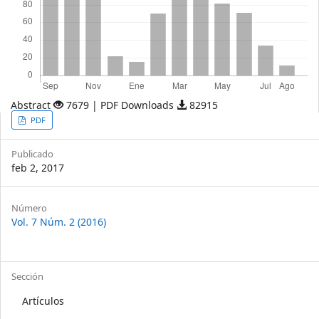
Abstract
7679 | PDF Downloads
82915
Article
PDF
Sidebar
Publicado
feb 2, 2017
Article
Número
Vol. 7 Núm. 2 (2016)
Details
Sección
Artículos