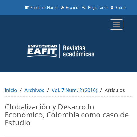
Quick
Publisher Home
Español
Registrarse
Entrar
jump
to
page
Toggle
content
navigatio
Main
Navigation
Main
Content
Sidebar
Inicio
Archivos
Vol. 7 Núm. 2 (2016)
Artículos
Globalización y Desarrollo
Económico, Colombia como caso de
Estudio