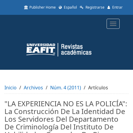
Quick
Publisher Home
Español
Registrarse
Entrar
jump
to
page
Toggle
content
navigatio
Main
Navigation
Main
Content
Sidebar
Inicio
Archivos
Núm. 4 (2011)
Artículos
"LA EXPERIENCIA NO ES LA POLICÍA":
La Construcción De La Identidad De
Los Servidores Del Departamento
De Criminología Del Instituto De