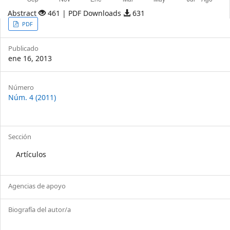
Abstract
461 | PDF Downloads
631
Article
PDF
Sidebar
Publicado
ene 16, 2013
Article
Número
Núm. 4 (2011)
Details
Sección
Artículos
Agencias de apoyo
Biografía del autor/a