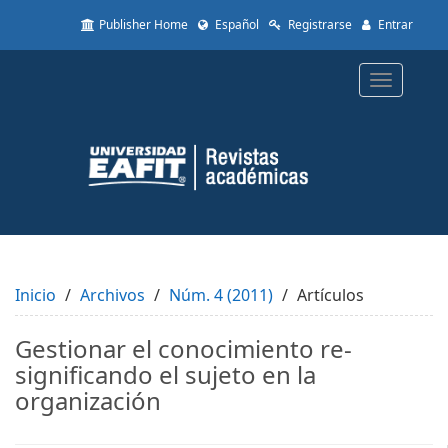
Quick
Publisher Home
Español
Registrarse
Entrar
jump
to
page
Toggle
content
navigatio
Main
Navigation
Main
Content
Sidebar
Inicio
Archivos
Núm. 4 (2011)
Artículos
Gestionar el conocimiento re-
significando el sujeto en la
organización