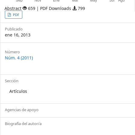
Abstract
659 | PDF Downloads
799
Article
PDF
Sidebar
Publicado
ene 16, 2013
Article
Número
Núm. 4 (2011)
Details
Sección
Artículos
Agencias de apoyo
Biografía del autor/a