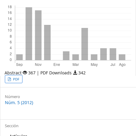
Descargas
Abstract
367 | PDF Downloads
342
Article
PDF
Sidebar
Article
Número
Núm. 5 (2012)
Details
Sección