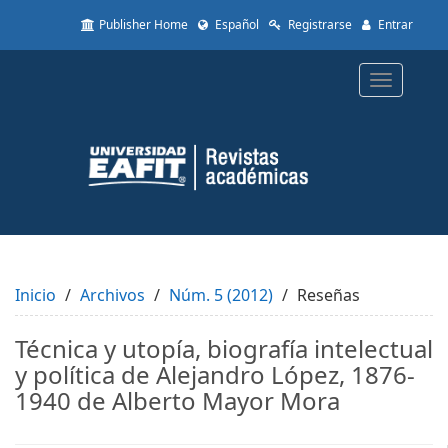
Quick
Publisher Home
Español
Registrarse
Entrar
jump
to
page
Toggle
content
navigatio
Main
Navigation
Main
Content
Sidebar
Inicio
Archivos
Núm. 5 (2012)
Reseñas
Técnica y utopía, biografía intelectual
y política de Alejandro López, 1876-
1940 de Alberto Mayor Mora