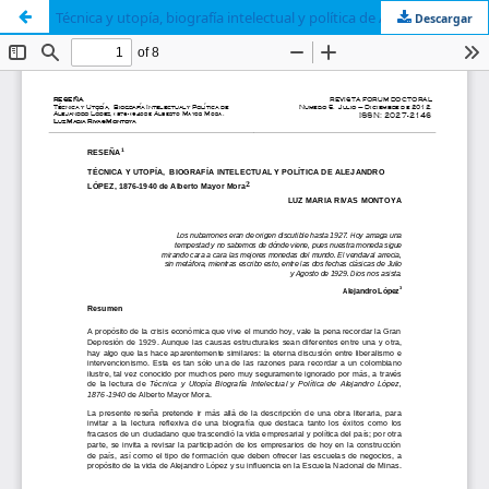
Técnica y utopía, biografía intelectual y política de Alejandro López, 1876-1940 de Alberto Mayor Mora
Descargar