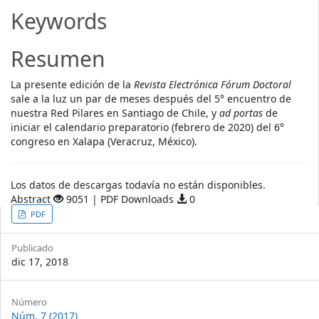
Article
Keywords
Content
Resumen
La presente edición de la
Revista Electrónica Fórum Doctoral
sale a la luz un par de meses después del 5° encuentro de
nuestra Red Pilares en Santiago de Chile, y
ad portas
de
iniciar el calendario preparatorio (febrero de 2020) del 6°
congreso en Xalapa (Veracruz, México).
Descargas
Los datos de descargas todavía no están disponibles.
Abstract
9051 | PDF Downloads
0
Article
PDF
Sidebar
Publicado
dic 17, 2018
Article
Número
Núm. 7 (2017)