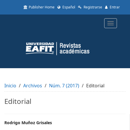
Quick
Publisher Home
Español
Registrarse
Entrar
jump
to
page
Toggle
content
navigatio
Main
Navigation
Main
Content
Sidebar
Inicio
Archivos
Núm. 7 (2017)
Editorial
Editorial
Main
Rodrigo Muñoz Grisales