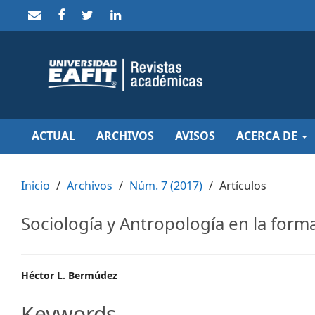
Quick
jump
to
page
content
Main
Navigation
Main
Content
Sidebar
ACTUAL
ARCHIVOS
AVISOS
ACERCA DE
Inicio
Archivos
Núm. 7 (2017)
Artículos
Sociología y Antropología en la form
Main
Héctor L. Bermúdez
Article
Keywords