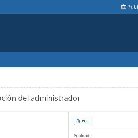
Pub
ación del administrador
Article
PDF
Sidebar
Publicado