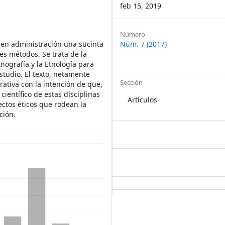
feb 15, 2019
Article
Número
s en administración una sucinta
Núm. 7 (2017)
Details
tes métodos. Se trata de la
tnografía y la Etnología para
studio. El texto, netamente
Sección
trativa con la intención de que,
científico de estas disciplinas
Artículos
ectos éticos que rodean la
ción.