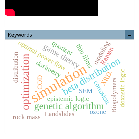
Keywords
optimal power ﬂow
quotient
modeling
game theory
thin films
Raman
distribution
optimization
beta distribution
dosimetry
simulation
XRD.
doxastic logic
COD
Biopolymers
corrosion.
SEM
epistemic logic
genetic algorithm
ozone
Landslides
rock mass