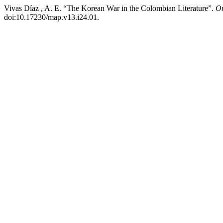
Vivas Díaz , A. E. “The Korean War in the Colombian Literature”.
On
doi:10.17230/map.v13.i24.01.