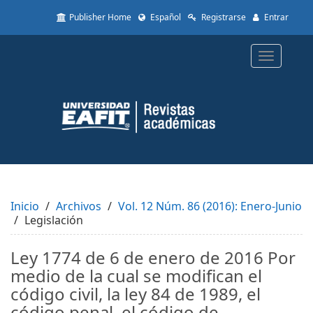
Quick
Publisher Home
Español
Registrarse
Entrar
jump
to
page
Toggle
content
navigatio
Main
Navigation
Main
Content
Sidebar
Inicio
Archivos
Vol. 12 Núm. 86 (2016): Enero-Junio
Legislación
Ley 1774 de 6 de enero de 2016 Por
medio de la cual se modifican el
código civil, la ley 84 de 1989, el
código penal, el código de