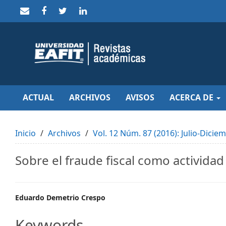
Quick
jump
to
page
content
Main
Navigation
Main
Content
Sidebar
ACTUAL
ARCHIVOS
AVISOS
ACERCA DE
Inicio
Archivos
Vol. 12 Núm. 87 (2016): Julio-Dicie
Sobre el fraude fiscal como activida
Main
Eduardo Demetrio Crespo
Article
Keywords