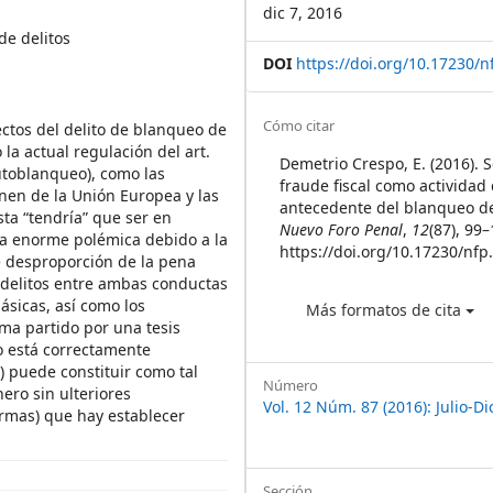
dic 7, 2016
de delitos
DOI
https://doi.org/10.17230/n
Article
Cómo citar
efectos del delito de blanqueo de
la actual regulación del art.
Details
Demetrio Crespo, E. (2016). S
utoblanqueo), como las
fraude fiscal como actividad 
nen de la Unión Europea y las
antecedente del blanqueo de
ta “tendría” que ser en
Nuevo Foro Penal
,
12
(87), 99–
una enorme polémica debido a la
https://doi.org/10.17230/nfp
te desproporción de la pena
e delitos entre ambas conductas
básicas, así como los
Más formatos de cita
ma partido por una tesis
o está correctamente
o) puede constituir como tal
Número
ero sin ulteriores
Vol. 12 Núm. 87 (2016): Julio-D
ormas) que hay establecer
Sección