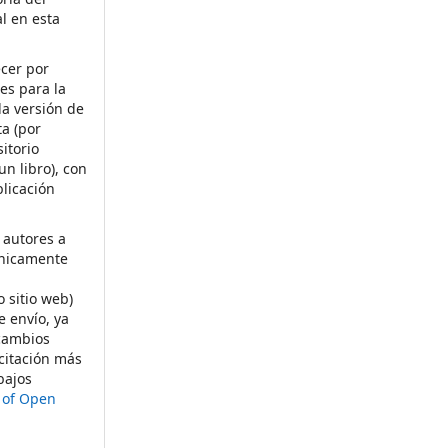
al en esta
ecer por
es para la
la versión de
ta (por
itorio
un libro), con
licación
 autores a
ónicamente
s
o sitio web)
e envío, ya
rcambios
citación más
bajos
t of Open