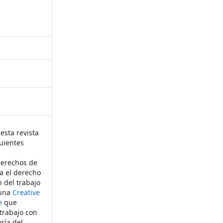
esta revista
uientes
derechos de
ta el derecho
n del trabajo
 una
Creative
e
que
 trabajo con
ría del