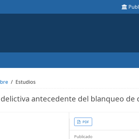
Pub
mbre
Estudios
d delictiva antecedente del blanqueo de 
Article
PDF
Sidebar
Publicado