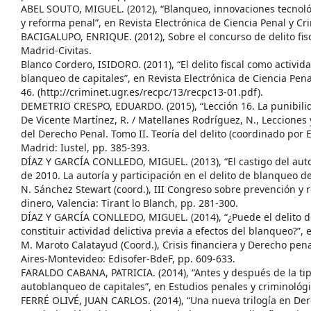
ABEL SOUTO, MIGUEL. (2012), “Blanqueo, innovaciones tecnológ
y reforma penal”, en Revista Electrónica de Ciencia Penal y Cri
BACIGALUPO, ENRIQUE. (2012), Sobre el concurso de delito fis
Madrid-Civitas.
Blanco Cordero, ISIDORO. (2011), “El delito fiscal como activida
blanqueo de capitales”, en Revista Electrónica de Ciencia Penal
46. (http://criminet.ugr.es/recpc/13/recpc13-01.pdf).
DEMETRIO CRESPO, EDUARDO. (2015), “Lección 16. La punibilid
De Vicente Martínez, R. / Matellanes Rodríguez, N., Lecciones 
del Derecho Penal. Tomo II. Teoría del delito (coordinado por E
Madrid: Iustel, pp. 385-393.
DÍAZ Y GARCÍA CONLLEDO, MIGUEL. (2013), “El castigo del aut
de 2010. La autoría y participación en el delito de blanqueo d
N. Sánchez Stewart (coord.), III Congreso sobre prevención y
dinero, Valencia: Tirant lo Blanch, pp. 281-300.
DÍAZ Y GARCÍA CONLLEDO, MIGUEL. (2014), “¿Puede el delito d
constituir actividad delictiva previa a efectos del blanqueo?”, 
M. Maroto Calatayud (Coord.), Crisis financiera y Derecho pe
Aires-Montevideo: Edisofer-BdeF, pp. 609-633.
FARALDO CABANA, PATRICIA. (2014), “Antes y después de la tip
autoblanqueo de capitales”, en Estudios penales y criminológic
FERRÉ OLIVÉ, JUAN CARLOS. (2014), “Una nueva trilogía en Dere