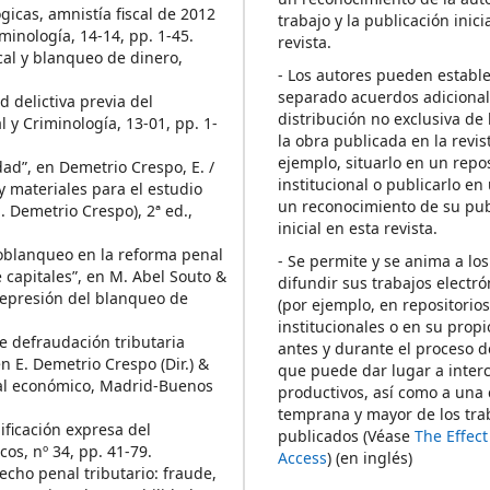
icas, amnistía fiscal de 2012
trabajo y la publicación inici
minología, 14-14, pp. 1-45.
revista.
cal y blanqueo de dinero,
- Los autores pueden establ
separado acuerdos adicional
d delictiva previa del
distribución no exclusiva de 
 y Criminología, 13-01, pp. 1-
la obra publicada en la revis
ejemplo, situarlo en un repos
ad”, en Demetrio Crespo, E. /
institucional o publicarlo en 
y materiales para el estudio
un reconocimiento de su pub
. Demetrio Crespo), 2ª ed.,
inicial en esta revista.
oblanqueo en la reforma penal
- Se permite y se anima a los
e capitales”, en M. Abel Souto &
difundir sus trabajos electr
 represión del blanqueo de
(por ejemplo, en repositorio
institucionales o en su propi
e defraudación tributaria
antes y durante el proceso d
en E. Demetrio Crespo (Dir.) &
que puede dar lugar a inte
nal económico, Madrid-Buenos
productivos, así como a una 
temprana y mayor de los tra
ificación expresa del
publicados (Véase
The Effec
os, nº 34, pp. 41-79.
Access
) (en inglés)
cho penal tributario: fraude,