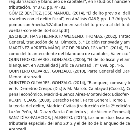
regularización y blanqueo de capitales”, en Estudios financier
tributación, nº 372, pp. 41-82.
GÓMEZ BENÍTEZ, JOSE MANUEL. (2014), “El delito previo al deli
a vueltas con el delito fiscal”, en Análisis GA&P, pp. 1-3 (htt
pombo.com/media/k2/attachments/el-delito-previo-al-delito-d
vueltas-con-el-delito-fiscal.pdf)
JESCHECK, HANS HEINRICH/ WEIGEND, THOMAS. (2002), Tratado
General, traducción de M. Olmedo, 5. ª Edición renovada y a
MARTÍNEZ-ARRIETA MÁRQUEZ DE PRADO, IGNACIO. (2014), El aut
como delito antecedente del blanqueo de capitales, Valencia: 
QUINTERO OLIVARES, GONZALO. (2006), “El delito fiscal y el ám
blanqueo”, en Actualidad jurídica Aranzadi, nº 698, pp. 1-6.
QUINTERO OLIVARES, GONZALO. (2010), Parte General del Derec
Menor: Aranzadi.
QUINTERO OLIVARES, GONZALO. (2014), “Blanqueo, comiso y tri
en E. Demetrio Crespo (Dir.) & M. Maroto Calatayud (Coord.), C
penal económico, Madrid-Buenos Aires-Montevideo: Edisofer-
ROXIN, CLAUS. (2008), Derecho Penal. Parte General. Tomo I. 
la teoría del delito, Madrid: Civitas (traducción de la 2ª edic
Luzón Peña, M. Díaz y García Conlledo y J. de Vicente Remesal)
SANZ DÍAZ-PALACIOS, J.ALBERTO. (2014), Las amnistías fiscale
tributaria especial» del año 2012 y el delito de blanqueo de c
Aranzadi.