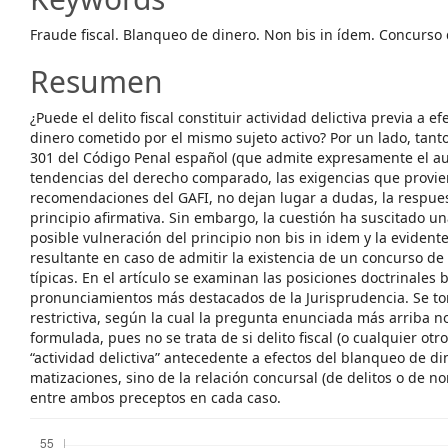
Content
Fraude fiscal. Blanqueo de dinero. Non bis in ídem. Concurso 
Resumen
¿Puede el delito fiscal constituir actividad delictiva previa a 
dinero cometido por el mismo sujeto activo? Por un lado, tanto 
301 del Código Penal español (que admite expresamente el a
tendencias del derecho comparado, las exigencias que provie
recomendaciones del GAFI, no dejan lugar a dudas, la respues
principio afirmativa. Sin embargo, la cuestión ha suscitado 
posible vulneración del principio non bis in idem y la eviden
resultante en caso de admitir la existencia de un concurso d
típicas. En el artículo se examinan las posiciones doctrinales 
pronunciamientos más destacados de la Jurisprudencia. Se to
restrictiva, según la cual la pregunta enunciada más arriba n
formulada, pues no se trata de si delito fiscal (o cualquier otr
“actividad delictiva” antecedente a efectos del blanqueo de din
matizaciones, sino de la relación concursal (de delitos o de n
entre ambos preceptos en cada caso.
Descargas