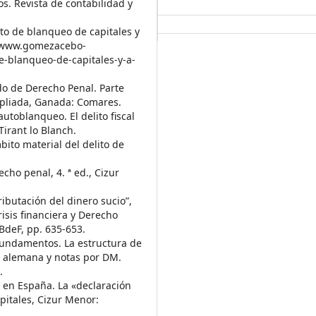
os. Revista de contabilidad y
to de blanqueo de capitales y
p://www.gomezacebo-
e-blanqueo-de-capitales-y-a-
 de Derecho Penal. Parte
mpliada, Ganada: Comares.
oblanqueo. El delito fiscal
Tirant lo Blanch.
bito material del delito de
ho penal, 4. ª ed., Cizur
butación del dinero sucio”,
risis financiera y Derecho
BdeF, pp. 635-653.
Fundamentos. La estructura de
ión alemana y notas por DM.
.
s en España. La «declaración
apitales, Cizur Menor: