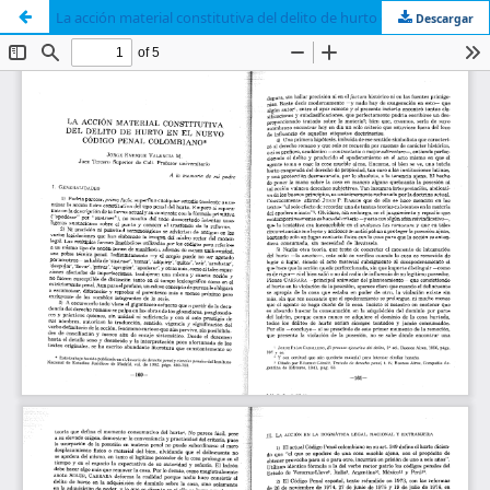
La acción material constitutiva del delito de hurto en el nuevo código penal colombiano
Descargar