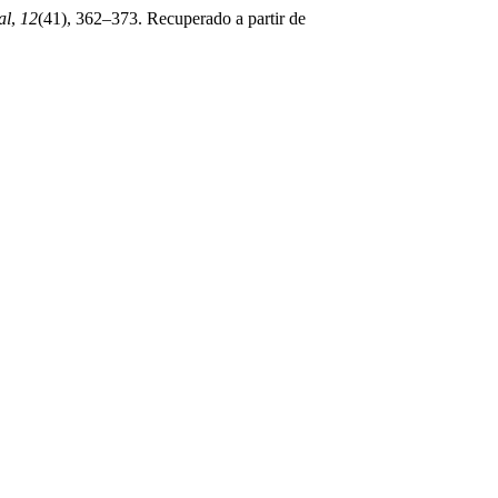
al
,
12
(41), 362–373. Recuperado a partir de