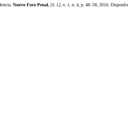
dencia.
Nuevo Foro Penal
,
[S. l.]
, v. 1, n. 4, p. 48–58, 2016. Disponív