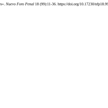
es».
Nuevo Foro Penal
18 (99):11-36. https://doi.org/10.17230/nfp18.99