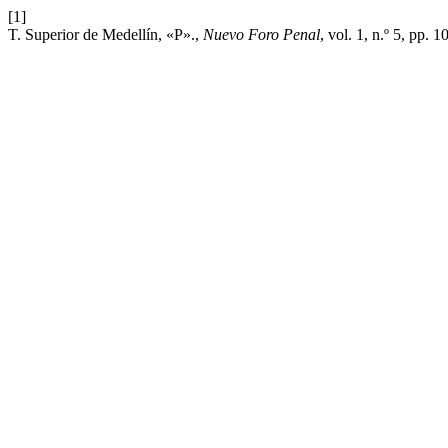
[1]
T. Superior de Medellín, «P».,
Nuevo Foro Penal
, vol. 1, n.º 5, pp. 