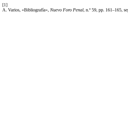
[1]
A. Varios, «Bibliografía»,
Nuevo Foro Penal
, n.º 59, pp. 161–165, s