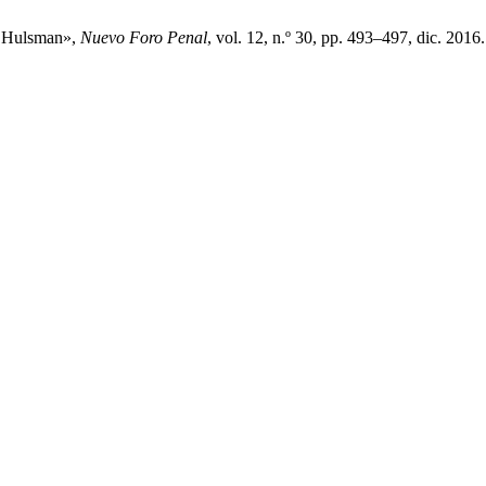
k Hulsman»,
Nuevo Foro Penal
, vol. 12, n.º 30, pp. 493–497, dic. 2016.