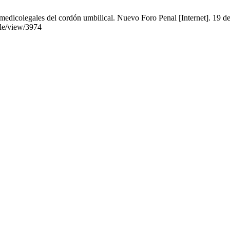
icolegales del cordón umbilical. Nuevo Foro Penal [Internet]. 19 de 
cle/view/3974