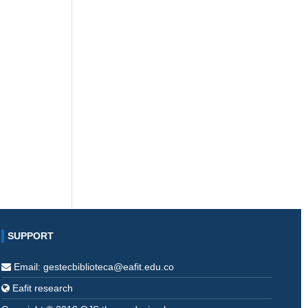
SUPPORT
Email: gestecbiblioteca@eafit.edu.co
Eafit research