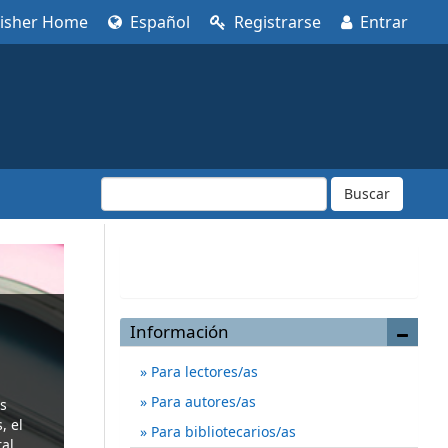
lisher Home
Español
Registrarse
Entrar
Buscar
Enviar un artículo
Información
Para lectores/as
Para autores/as
os
, el
Para bibliotecarios/as
ral