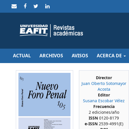
Quick
jump
to
page
content
Main
Navigation
Main
Content
Sidebar
ACTUAL
ARCHIVOS
AVISOS
ACERCA DE
Director
Juan Oberto Sotomayor
Acosta
Editor
Susana Escobar Vélez
Frecuencia
2 ediciones/año
ISSN
0120-8179
e-ISSN
2539-4991(E)