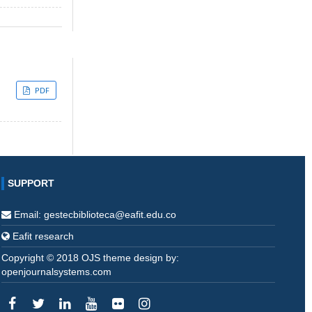
PDF
SUPPORT
Email: gestecbiblioteca@eafit.edu.co
Eafit research
Copyright © 2018 OJS theme design by:
openjournalsystems.com