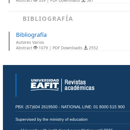
Abstract
339 | PDF Downloads
587
BIBLIOGRAFÍA
Bibliografía
Autores Varios
Abstract
1079 | PDF Downloads
2552
PBX: (57)604 2619500 - NATIONAL LINE: 01 8000 515 900
Supervised by the ministry of education