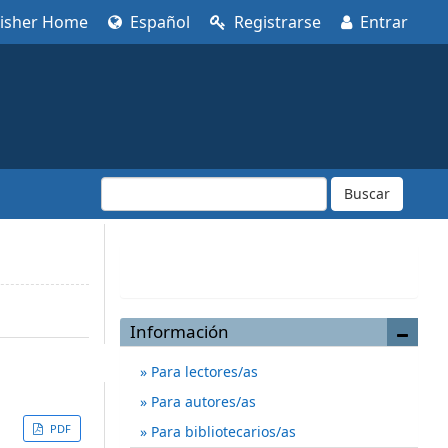
lisher Home
Español
Registrarse
Entrar
Buscar
Enviar un artículo
Información
Para lectores/as
Para autores/as
PDF
Para bibliotecarios/as