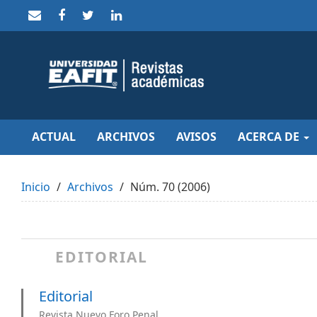
Quick
jump
to
page
content
Main
Navigation
Main
Content
Sidebar
ACTUAL
ARCHIVOS
AVISOS
ACERCA DE
Inicio
Archivos
Núm. 70 (2006)
EDITORIAL
Editorial
Revista Nuevo Foro Penal