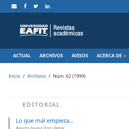
Quick
jump
to
page
content
Main
Navigation
Main
Content
Sidebar
ACTUAL
ARCHIVOS
AVISOS
ACERCA DE
Inicio
Archivos
Núm. 62 (1999)
EDITORIAL
Lo que mal empieza...
Revista Nuevo Foro Penal