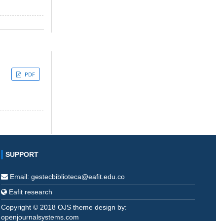
PDF
SUPPORT
Email: gestecbiblioteca@eafit.edu.co
Eafit research
Copyright © 2018 OJS theme design by:
openjournalsystems.com