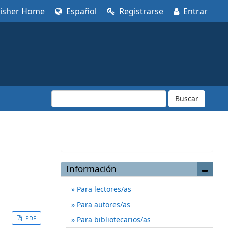
lisher Home
Español
Registrarse
Entrar
Buscar
Enviar un artículo
Información
Para lectores/as
Para autores/as
PDF
Para bibliotecarios/as