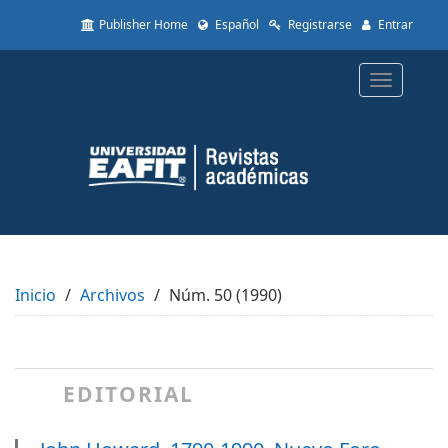
Quick
Publisher Home
Español
Registrarse
Entrar
jump
to
page
Toggle
content
navigatio
Main
Navigation
Main
Content
Sidebar
Inicio
Archivos
Núm. 50 (1990)
EDITORIAL