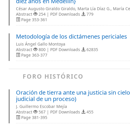
diez años en Medellín}
César Augusto Giraldo Giraldo, Marta Lía Díaz G., María C
Abstract
254 | PDF Downloads
779
Page 353-361
Metodología de los dictámenes periciales
Luis Ángel Gallo Montoya
Abstract
800 | PDF Downloads
62835
Page 363-377
FORO HISTÓRICO
Oración de tierra ante una justicia sin cie
judicial de un proceso)
J. Guillermo Escobar Mejía
Abstract
567 | PDF Downloads
455
Page 381-395