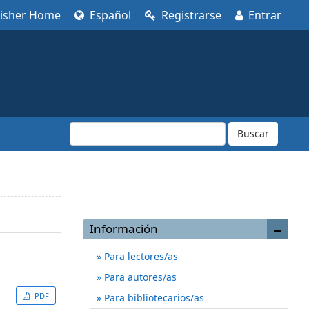
lisher Home
Español
Registrarse
Entrar
Buscar
Enviar un artículo
Información
Para lectores/as
Para autores/as
PDF
Para bibliotecarios/as