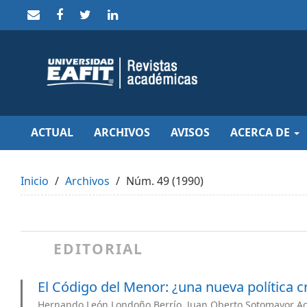
Quick
jump
to
page
content
Main
Navigation
Main
Content
Sidebar
ACTUAL
ARCHIVOS
AVISOS
ACERCA DE
Inicio
Archivos
Núm. 49 (1990)
EDITORIAL
El Código del Menor: ¿una nueva política c
Hernando León Londoño Berrío, Juan Oberto Sotomayor Ac