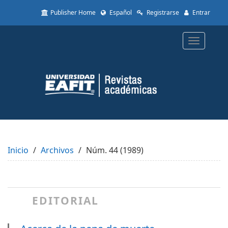
Quick
Publisher Home
Español
Registrarse
Entrar
jump
to
page
Toggle
content
navigatio
Main
Navigation
Main
Content
Sidebar
Inicio
Archivos
Núm. 44 (1989)
EDITORIAL