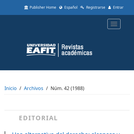
Quick
Publisher Home
Español
Registrarse
Entrar
jump
to
page
Toggle
content
navigatio
Main
Navigation
Main
Content
Sidebar
Inicio
Archivos
Núm. 42 (1988)
EDITORIAL