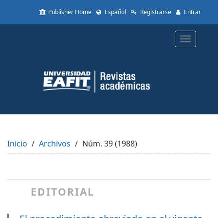
Quick
Publisher Home
Español
Registrarse
Entrar
jump
to
page
Toggle
content
navigatio
Main
Navigation
Main
Content
Sidebar
Inicio
Archivos
Núm. 39 (1988)
EDITORIAL