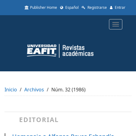
Quick
Publisher Home
Español
Registrarse
Entrar
jump
to
page
Toggle
content
navigatio
Main
Navigation
Main
Content
Sidebar
Inicio
Archivos
Núm. 32 (1986)
EDITORIAL