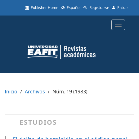
Quick
Publisher Home
Español
Registrarse
Entrar
jump
to
page
Toggle
content
navigatio
Main
Navigation
Main
Content
Sidebar
Inicio
Archivos
Núm. 19 (1983)
ESTUDIOS