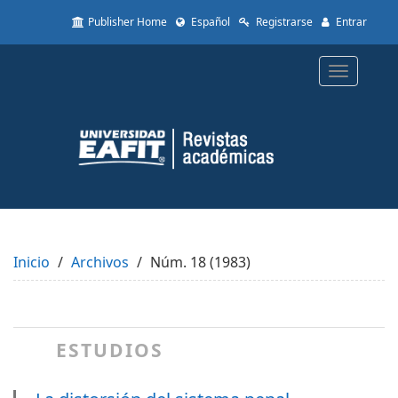
Quick
Publisher Home
Español
Registrarse
Entrar
jump
to
page
Toggle
content
navigatio
Main
Navigation
Main
Content
Sidebar
Inicio
Archivos
Núm. 18 (1983)
ESTUDIOS