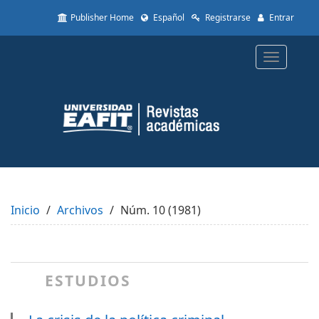
Quick
Publisher Home
Español
Registrarse
Entrar
jump
to
page
Toggle
content
navigatio
Main
Navigation
Main
Content
Sidebar
Inicio
Archivos
Núm. 10 (1981)
ESTUDIOS